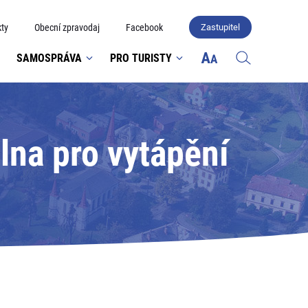
ty
Obecní zpravodaj
Facebook
Zastupitel
SAMOSPRÁVA
PRO TURISTY
lna pro vytápění