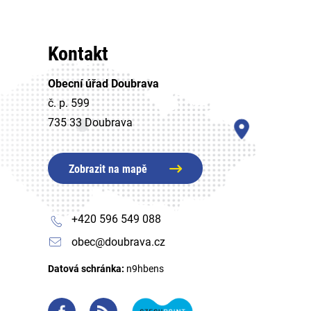
Kontakt
Obecní úřad Doubrava
č. p. 599
735 33 Doubrava
Zobrazit na mapě
+420 596 549 088
obec@doubrava.cz
Datová schránka:
n9hbens