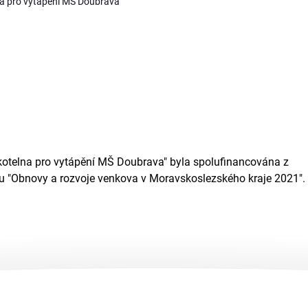
na pro vytápění MŠ Doubrava"
 kotelna pro vytápění MŠ Doubrava" byla spolufinancována z
u "Obnovy a rozvoje venkova v Moravskoslezského kraje 2021".