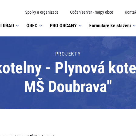
Spolky a organizace
Občan server - mapy obce
Kontak
Í ÚŘAD
OBEC
PRO OBČANY
Formuláře ke stažení
PROJEKTY
otelny - Plynová kote
MŠ Doubrava"