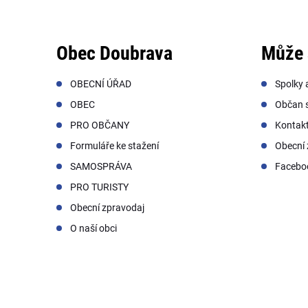
Obec Doubrava
Může 
OBECNÍ ÚŘAD
Spolky 
OBEC
Občan s
PRO OBČANY
Kontak
Formuláře ke stažení
Obecní 
SAMOSPRÁVA
Facebo
PRO TURISTY
Obecní zpravodaj
O naší obci