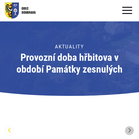
OBECNÍ ÚŘAD
OBEC
AKTUALITY
Provozní doba hřbitova v
PRO OBČANY
období Památky zesnulých
Formuláře ke stažení
SAMOSPRÁVA
PRO TURISTY