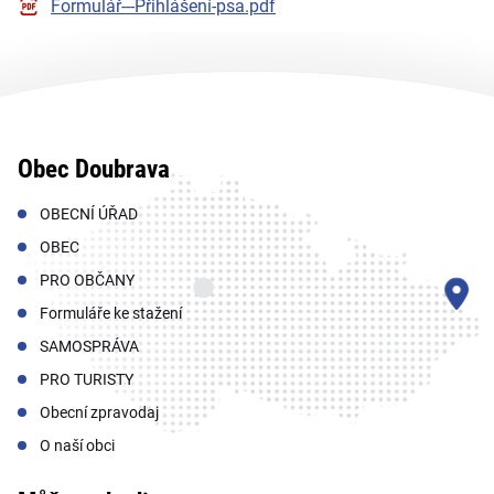
Formulář---Přihlášení-psa.pdf
Obec Doubrava
OBECNÍ ÚŘAD
OBEC
PRO OBČANY
Formuláře ke stažení
SAMOSPRÁVA
PRO TURISTY
Obecní zpravodaj
O naší obci