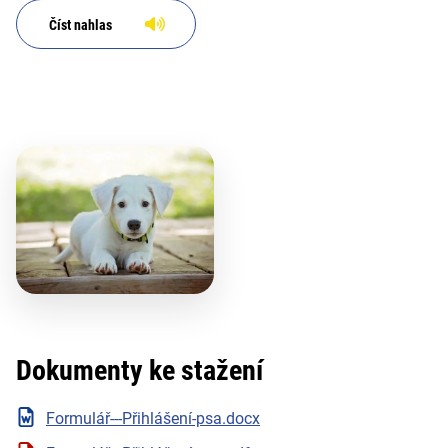
Číst nahlas
Dokumenty ke stažení
Formulář---Přihlášení-psa.docx