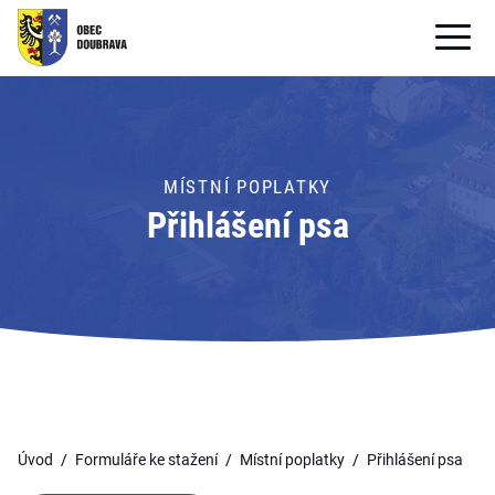
OBECNÍ ÚŘAD
OBEC
MÍSTNÍ POPLATKY
PRO OBČANY
Přihlášení psa
Formuláře ke stažení
SAMOSPRÁVA
PRO TURISTY
Úvod
Formuláře ke stažení
Místní poplatky
Přihlášení psa