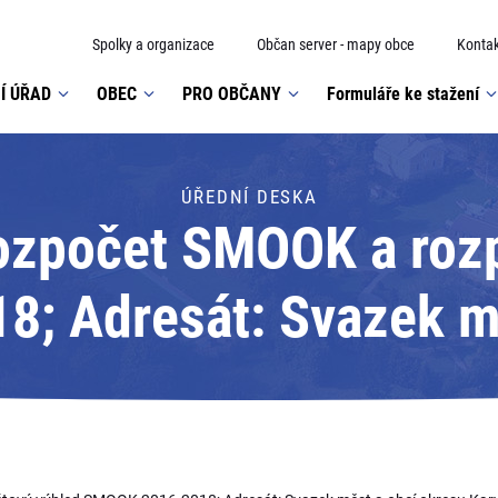
Spolky a organizace
Občan server - mapy obce
Kontak
Í ÚŘAD
OBEC
PRO OBČANY
Formuláře ke stažení
ÚŘEDNÍ DESKA
ozpočet SMOOK a rozp
; Adresát: Svazek mě
Karviná