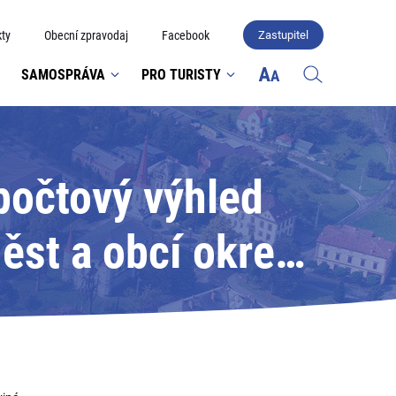
ty
Obecní zpravodaj
Facebook
Zastupitel
SAMOSPRÁVA
PRO TURISTY
očtový výhled
st a obcí okresu