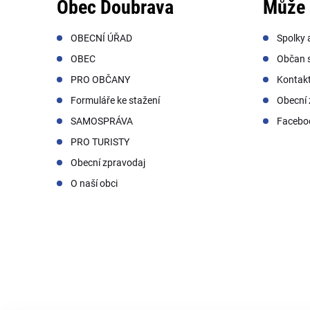
Obec Doubrava
Může 
OBECNÍ ÚŘAD
Spolky 
OBEC
Občan s
PRO OBČANY
Kontak
Formuláře ke stažení
Obecní 
SAMOSPRÁVA
Facebo
PRO TURISTY
Obecní zpravodaj
O naší obci