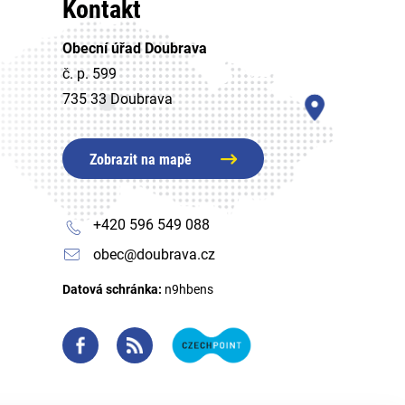
Kontakt
Obecní úřad Doubrava
č. p. 599
735 33 Doubrava
Zobrazit na mapě
+420 596 549 088
obec@doubrava.cz
Datová schránka:
n9hbens