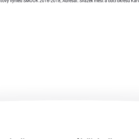
ový výhled SMOOK 2016-2018; Adresát: Svazek měst a obcí okresu Kar