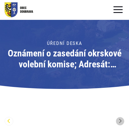
OBECNÍ ÚŘAD
OBEC
ÚŘEDNÍ DESKA
Oznámení o zasedání okrskové
PRO OBČANY
volební komise; Adresát:
Formuláře ke stažení
Obecní úřad Doubrava
SAMOSPRÁVA
PRO TURISTY