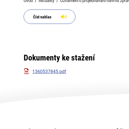
Úvod
Aktuality
Oznámení o projednávání návrhu zpráv
Číst nahlas
Dokumenty ke stažení
1360537845.pdf