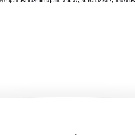
y o uplatňování územního plánu Doubravy; Adresát: Městský úřad Orlov