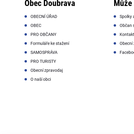
Obec Doubrava
Může 
OBECNÍ ÚŘAD
Spolky 
OBEC
Občan s
PRO OBČANY
Kontak
Formuláře ke stažení
Obecní 
SAMOSPRÁVA
Facebo
PRO TURISTY
Obecní zpravodaj
O naší obci