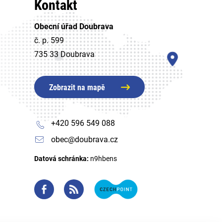
Kontakt
Obecní úřad Doubrava
č. p. 599
735 33 Doubrava
Zobrazit na mapě
+420 596 549 088
obec@doubrava.cz
Datová schránka:
n9hbens