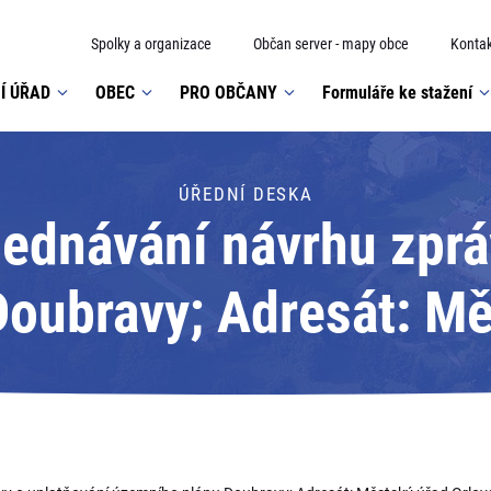
Spolky a organizace
Občan server - mapy obce
Kontak
Í ÚŘAD
OBEC
PRO OBČANY
Formuláře ke stažení
ÚŘEDNÍ DESKA
ednávání návrhu zprá
oubravy; Adresát: Mě