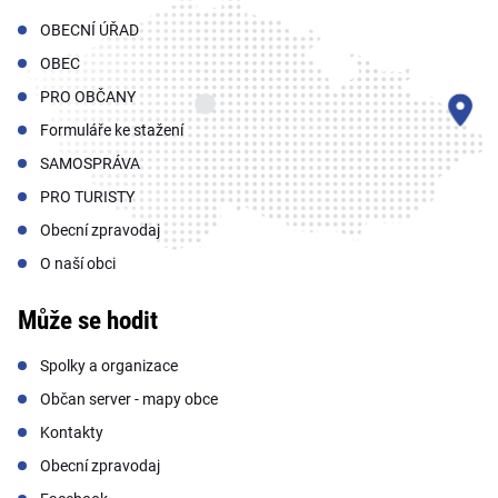
OBECNÍ ÚŘAD
OBEC
PRO OBČANY
Formuláře ke stažení
SAMOSPRÁVA
PRO TURISTY
Obecní zpravodaj
O naší obci
Může se hodit
Spolky a organizace
Občan server - mapy obce
Kontakty
Obecní zpravodaj