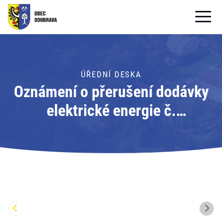
OBECNÍ ÚŘAD
OBEC
ÚŘEDNÍ DESKA
Oznámení o přerušení dodávky
PRO OBČANY
elektrické energie č.
Formuláře ke stažení
110061041296; Adresát: ČEZ
SAMOSPRÁVA
Distribuce, a.s.
PRO TURISTY