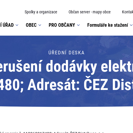
Spolky a organizace
Občan server - mapy obce
Kontak
Í ÚŘAD
OBEC
PRO OBČANY
Formuláře ke stažení
ÚŘEDNÍ DESKA
rušení dodávky elektr
0; Adresát: ČEZ Dist