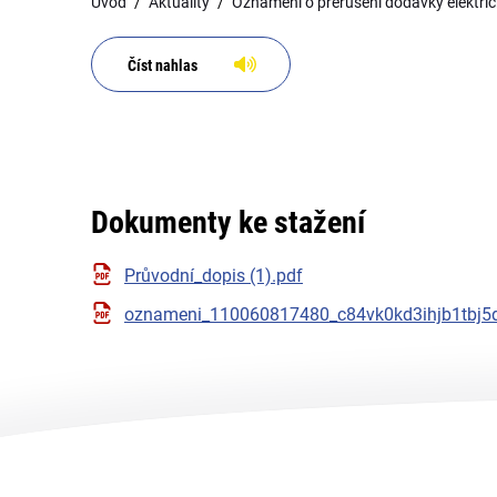
Úvod
Aktuality
Oznámení o přerušení dodávky elektric
Číst nahlas
Dokumenty ke stažení
Průvodní_dopis (1).pdf
oznameni_110060817480_c84vk0kd3ihjb1tbj5