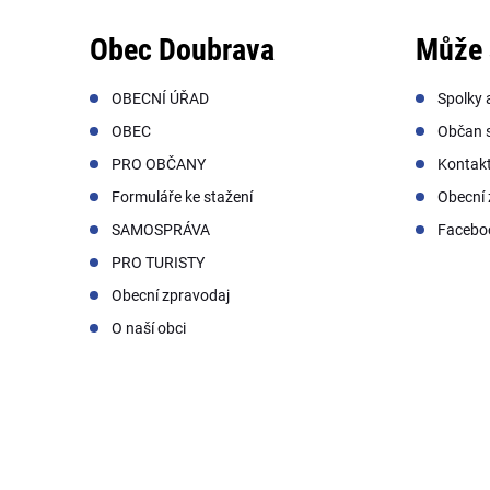
Obec Doubrava
Může 
OBECNÍ ÚŘAD
Spolky 
OBEC
Občan s
PRO OBČANY
Kontak
Formuláře ke stažení
Obecní 
SAMOSPRÁVA
Facebo
PRO TURISTY
Obecní zpravodaj
O naší obci