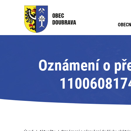
OBECN
Oznámení o pře
11006081748