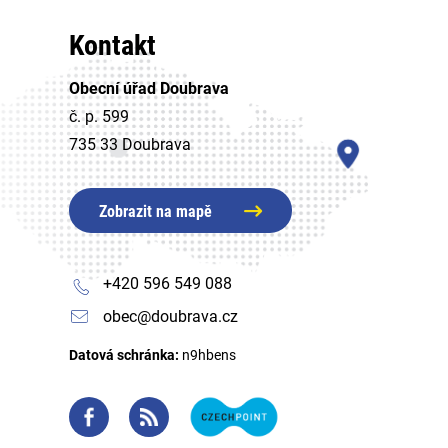
Kontakt
Obecní úřad Doubrava
č. p. 599
735 33 Doubrava
Zobrazit na mapě
+420 596 549 088
obec@doubrava.cz
Datová schránka:
n9hbens