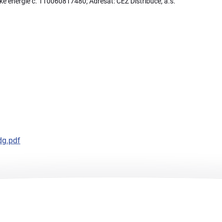
ké energie č. 110060817480; Adresát: ČEZ Distribuce, a.s.
dg.pdf