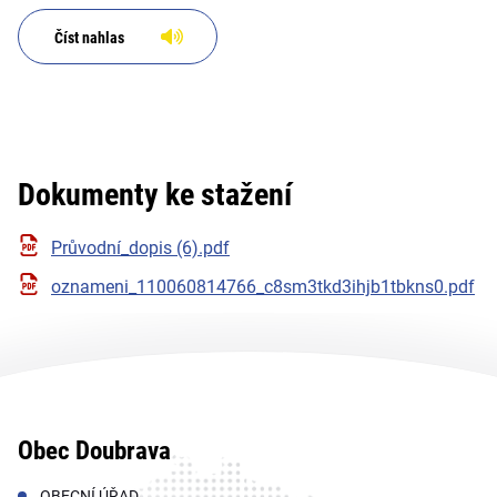
Číst nahlas
Dokumenty ke stažení
Průvodní_dopis (6).pdf
oznameni_110060814766_c8sm3tkd3ihjb1tbkns0.pdf
Obec Doubrava
OBECNÍ ÚŘAD