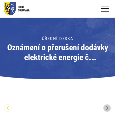
OBECNÍ ÚŘAD
OBEC
ÚŘEDNÍ DESKA
Oznámení o přerušení dodávky
PRO OBČANY
elektrické energie č.
Formuláře ke stažení
110060814766; Adresát: ČEZ
SAMOSPRÁVA
Distribuce, a.s.
PRO TURISTY