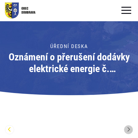
OBECNÍ ÚŘAD
OBEC
ÚŘEDNÍ DESKA
Oznámení o přerušení dodávky
PRO OBČANY
elektrické energie č.
Formuláře ke stažení
110060765446; Adresát: ČEZ
SAMOSPRÁVA
Distribuce, a.s.
PRO TURISTY