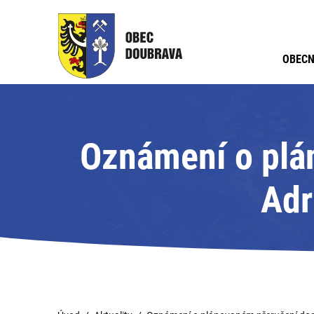
OBECN
Oznámení o plá
Adr