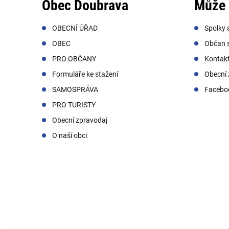
Obec Doubrava
Může 
OBECNÍ ÚŘAD
Spolky 
OBEC
Občan s
PRO OBČANY
Kontak
Formuláře ke stažení
Obecní 
SAMOSPRÁVA
Facebo
PRO TURISTY
Obecní zpravodaj
O naší obci