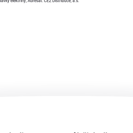
ky elektřiny; Adresát: ČEZ Distribuce, a.s.