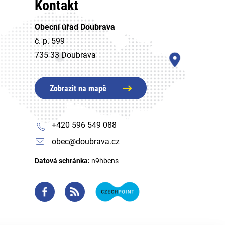
Kontakt
Obecní úřad Doubrava
č. p. 599
735 33 Doubrava
Zobrazit na mapě
+420 596 549 088
obec@doubrava.cz
Datová schránka:
n9hbens