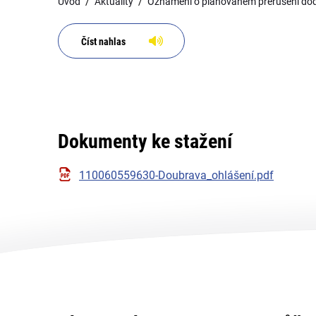
Úvod
Aktuality
Oznámení o plánovaném přerušení dodáv
Číst nahlas
Dokumenty ke stažení
110060559630-Doubrava_ohlášení.pdf