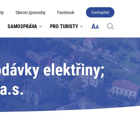
ty
Obecní zpravodaj
Facebook
Zastupitel
SAMOSPRÁVA
PRO TURISTY
ávky elektřiny;
a.s.