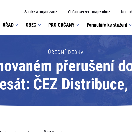
Spolky a organizace
Občan server - mapy obce
Kontak
Í ÚŘAD
OBEC
PRO OBČANY
Formuláře ke stažení
ÚŘEDNÍ DESKA
novaném přerušení dod
esát: ČEZ Distribuce, 