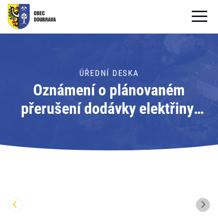
OBECNÍ ÚŘAD
OBEC
ÚŘEDNÍ DESKA
Oznámení o plánovaném
PRO OBČANY
přerušení dodávky elektřiny;
Formuláře ke stažení
Adresát: ČEZ Distribuce, a.s.
SAMOSPRÁVA
PRO TURISTY