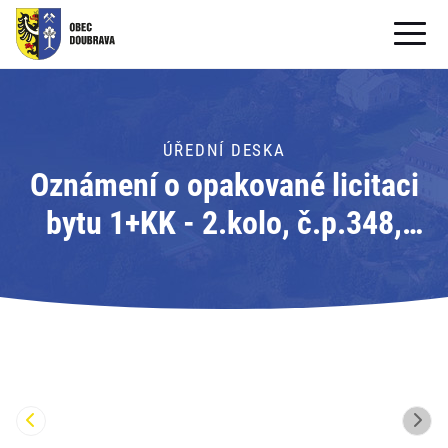
OBECNÍ ÚŘAD
OBEC
ÚŘEDNÍ DESKA
Oznámení o opakované licitaci
PRO OBČANY
bytu 1+KK - 2.kolo, č.p.348,
Formuláře ke stažení
Doubrava, byt č.3; Adresát:
SAMOSPRÁVA
Obec Doubrava
PRO TURISTY