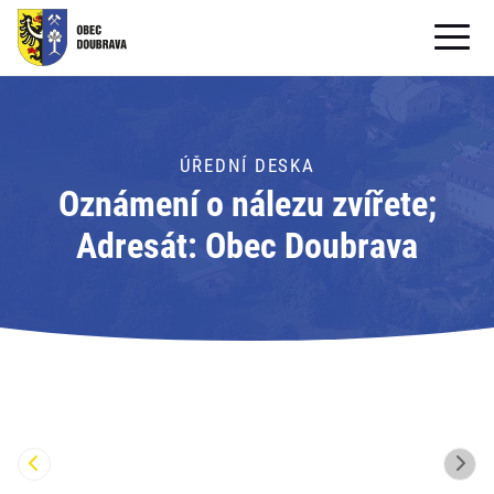
OBECNÍ ÚŘAD
OBEC
ÚŘEDNÍ DESKA
Oznámení o nálezu zvířete;
PRO OBČANY
Adresát: Obec Doubrava
Formuláře ke stažení
SAMOSPRÁVA
PRO TURISTY