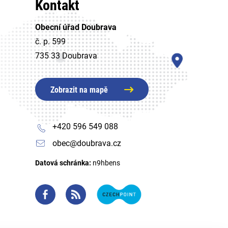
Kontakt
Obecní úřad Doubrava
č. p. 599
735 33 Doubrava
Zobrazit na mapě
+420 596 549 088
obec@doubrava.cz
Datová schránka:
n9hbens