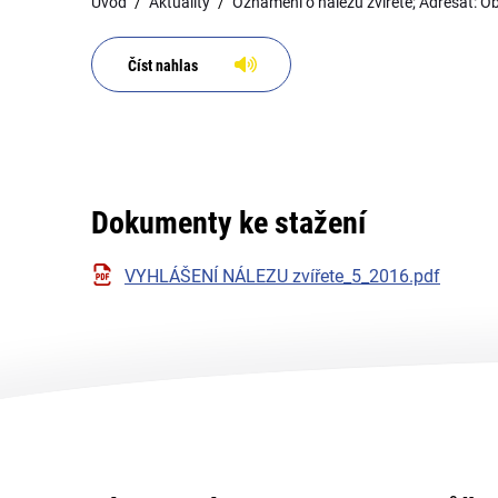
Úvod
Aktuality
Oznámení o nálezu zvířete; Adresát: 
Číst nahlas
Dokumenty ke stažení
VYHLÁŠENÍ NÁLEZU zvířete_5_2016.pdf