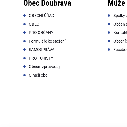
Obec Doubrava
Může 
OBECNÍ ÚŘAD
Spolky 
OBEC
Občan s
PRO OBČANY
Kontak
Formuláře ke stažení
Obecní 
SAMOSPRÁVA
Facebo
PRO TURISTY
Obecní zpravodaj
O naší obci