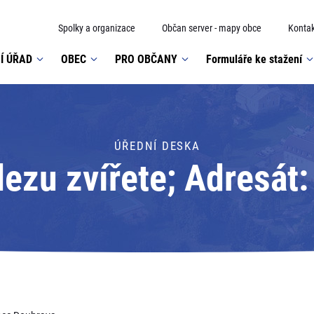
Spolky a organizace
Občan server - mapy obce
Kontak
Í ÚŘAD
OBEC
PRO OBČANY
Formuláře ke stažení
ÚŘEDNÍ DESKA
ezu zvířete; Adresát