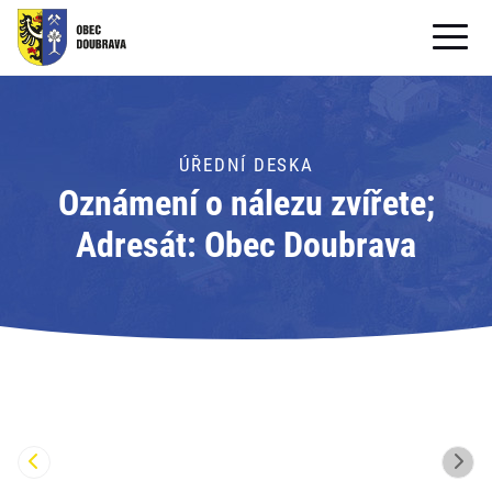
OBECNÍ ÚŘAD
OBEC
ÚŘEDNÍ DESKA
Oznámení o nálezu zvířete;
PRO OBČANY
Adresát: Obec Doubrava
Formuláře ke stažení
SAMOSPRÁVA
PRO TURISTY