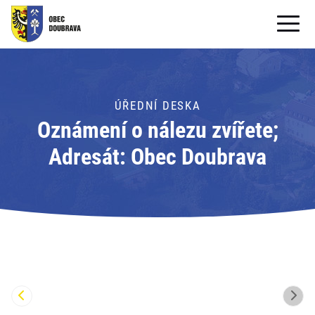
OBECNÍ ÚŘAD
OBEC
ÚŘEDNÍ DESKA
Oznámení o nálezu zvířete;
PRO OBČANY
Adresát: Obec Doubrava
Formuláře ke stažení
SAMOSPRÁVA
PRO TURISTY