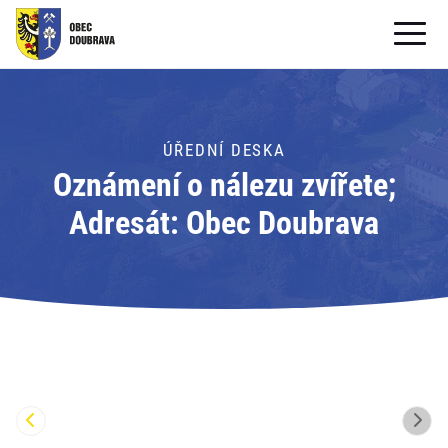
OBECNÍ ÚŘAD
OBEC
ÚŘEDNÍ DESKA
Oznámení o nálezu zvířete;
PRO OBČANY
Adresát: Obec Doubrava
Formuláře ke stažení
SAMOSPRÁVA
PRO TURISTY