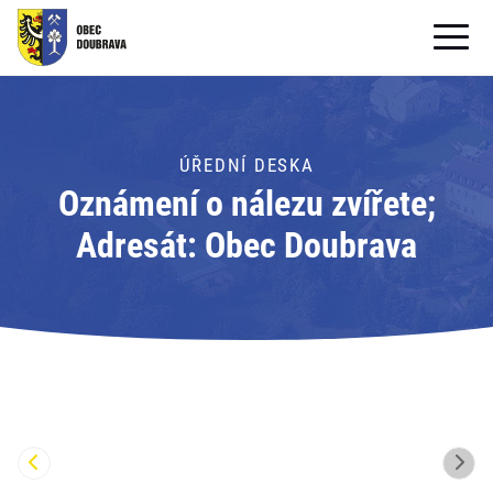
OBECNÍ ÚŘAD
OBEC
ÚŘEDNÍ DESKA
Oznámení o nálezu zvířete;
PRO OBČANY
Adresát: Obec Doubrava
Formuláře ke stažení
SAMOSPRÁVA
PRO TURISTY