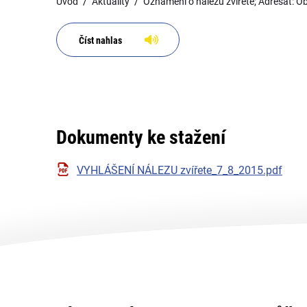
Úvod
Aktuality
Oznámení o nálezu zvířete; Adresát: 
Číst nahlas
Dokumenty ke stažení
VYHLÁŠENÍ NÁLEZU zvířete_7_8_2015.pdf