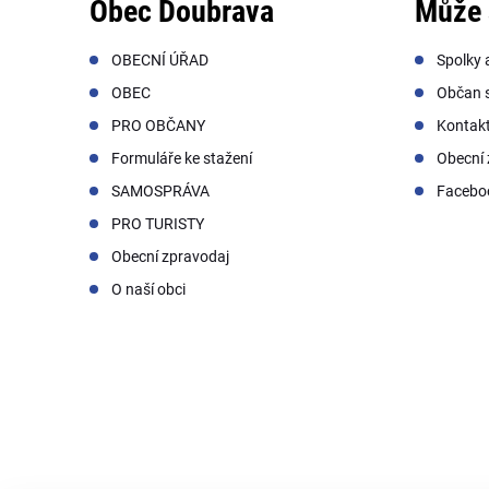
Obec Doubrava
Může 
OBECNÍ ÚŘAD
Spolky 
OBEC
Občan s
PRO OBČANY
Kontak
Formuláře ke stažení
Obecní 
SAMOSPRÁVA
Facebo
PRO TURISTY
Obecní zpravodaj
O naší obci