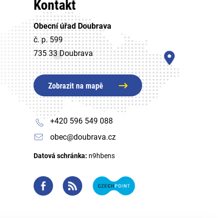
Kontakt
Obecní úřad Doubrava
č. p. 599
735 33 Doubrava
Zobrazit na mapě
+420 596 549 088
obec@doubrava.cz
Datová schránka:
n9hbens