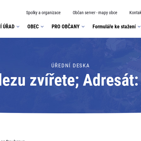
Spolky a organizace
Občan server - mapy obce
Kontak
Í ÚŘAD
OBEC
PRO OBČANY
Formuláře ke stažení
ÚŘEDNÍ DESKA
ezu zvířete; Adresát