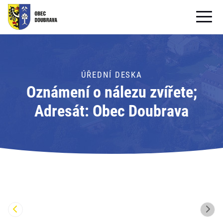
OBECNÍ ÚŘAD
OBEC
ÚŘEDNÍ DESKA
Oznámení o nálezu zvířete;
PRO OBČANY
Adresát: Obec Doubrava
Formuláře ke stažení
SAMOSPRÁVA
PRO TURISTY