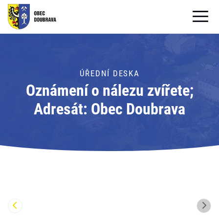
OBECNÍ ÚŘAD
OBEC
ÚŘEDNÍ DESKA
Oznámení o nálezu zvířete;
PRO OBČANY
Adresát: Obec Doubrava
Formuláře ke stažení
SAMOSPRÁVA
PRO TURISTY