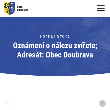
OBECNÍ ÚŘAD
OBEC
ÚŘEDNÍ DESKA
Oznámení o nálezu zvířete;
PRO OBČANY
Adresát: Obec Doubrava
Formuláře ke stažení
SAMOSPRÁVA
PRO TURISTY