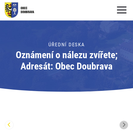
OBECNÍ ÚŘAD
OBEC
ÚŘEDNÍ DESKA
Oznámení o nálezu zvířete;
PRO OBČANY
Adresát: Obec Doubrava
Formuláře ke stažení
SAMOSPRÁVA
PRO TURISTY