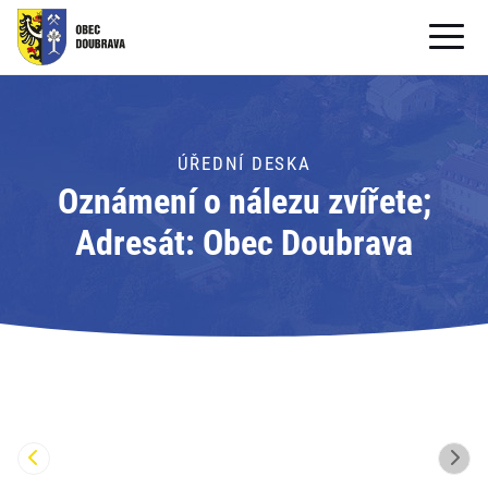
OBECNÍ ÚŘAD
OBEC
ÚŘEDNÍ DESKA
Oznámení o nálezu zvířete;
PRO OBČANY
Adresát: Obec Doubrava
Formuláře ke stažení
SAMOSPRÁVA
PRO TURISTY