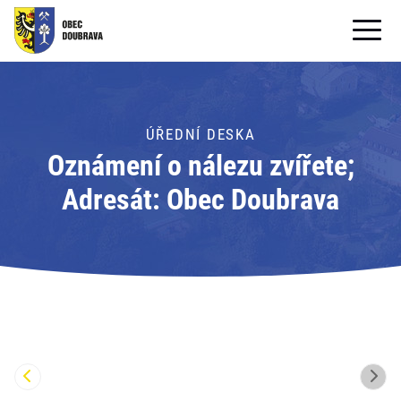
OBECNÍ ÚŘAD
OBEC
ÚŘEDNÍ DESKA
Oznámení o nálezu zvířete;
PRO OBČANY
Adresát: Obec Doubrava
Formuláře ke stažení
SAMOSPRÁVA
PRO TURISTY