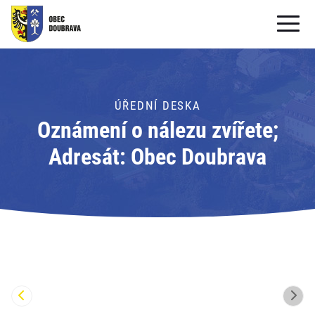
OBECNÍ ÚŘAD
OBEC
ÚŘEDNÍ DESKA
Oznámení o nálezu zvířete;
PRO OBČANY
Adresát: Obec Doubrava
Formuláře ke stažení
SAMOSPRÁVA
PRO TURISTY