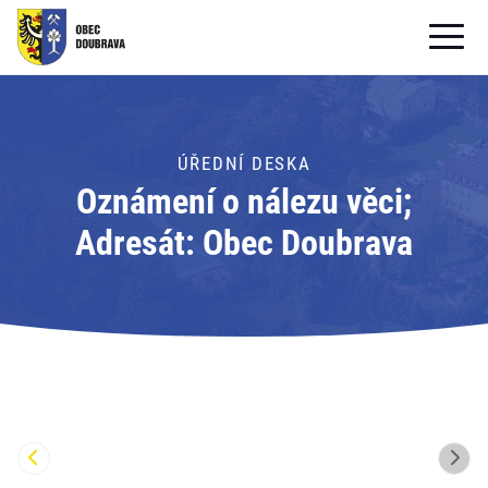
OBECNÍ ÚŘAD
OBEC
ÚŘEDNÍ DESKA
Oznámení o nálezu věci;
PRO OBČANY
Adresát: Obec Doubrava
Formuláře ke stažení
SAMOSPRÁVA
PRO TURISTY