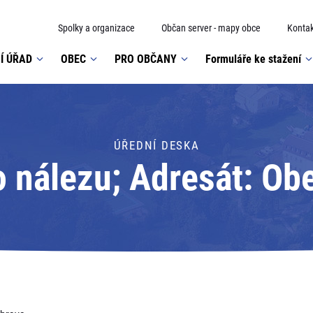
Spolky a organizace
Občan server - mapy obce
Kontak
Í ÚŘAD
OBEC
PRO OBČANY
Formuláře ke stažení
ÚŘEDNÍ DESKA
 nálezu; Adresát: Ob