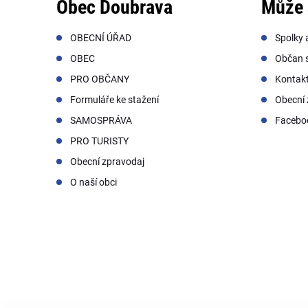
Obec Doubrava
Může 
OBECNÍ ÚŘAD
Spolky 
OBEC
Občan s
PRO OBČANY
Kontak
Formuláře ke stažení
Obecní 
SAMOSPRÁVA
Facebo
PRO TURISTY
Obecní zpravodaj
O naší obci