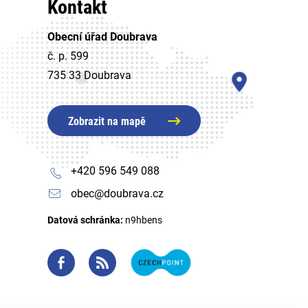
Kontakt
Obecní úřad Doubrava
č. p. 599
735 33 Doubrava
Zobrazit na mapě
+420 596 549 088
obec@doubrava.cz
Datová schránka:
n9hbens