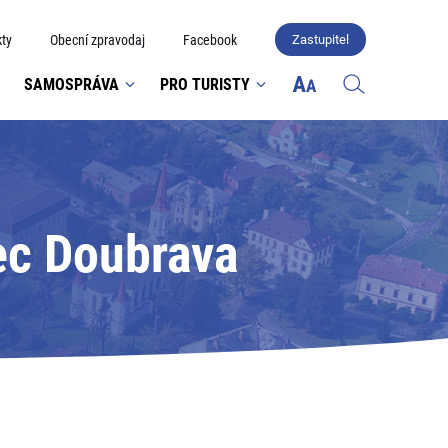
ty
Obecní zpravodaj
Facebook
Zastupitel
SAMOSPRÁVA
PRO TURISTY
ec Doubrava