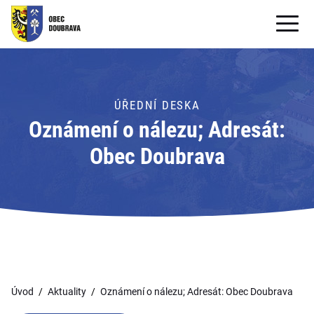
OBECNÍ ÚŘAD
OBEC
ÚŘEDNÍ DESKA
Oznámení o nálezu; Adresát:
PRO OBČANY
Obec Doubrava
Formuláře ke stažení
SAMOSPRÁVA
PRO TURISTY
Úvod
Aktuality
Oznámení o nálezu; Adresát: Obec Doubrava