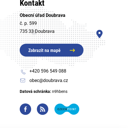
Kontakt
Obecní úřad Doubrava
č. p. 599
735 33 Doubrava
Zobrazit na mapě
+420 596 549 088
obec@doubrava.cz
Datová schránka:
n9hbens