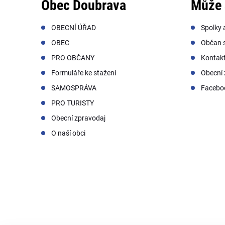
Obec Doubrava
Může 
OBECNÍ ÚŘAD
Spolky 
OBEC
Občan s
PRO OBČANY
Kontak
Formuláře ke stažení
Obecní 
SAMOSPRÁVA
Facebo
PRO TURISTY
Obecní zpravodaj
O naší obci