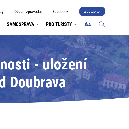
ty
Obecní zpravodaj
Facebook
Zastupitel
SAMOSPRÁVA
PRO TURISTY
osti - uložení
ad Doubrava