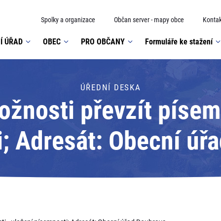
Spolky a organizace
Občan server - mapy obce
Kontak
Í ÚŘAD
OBEC
PRO OBČANY
Formuláře ke stažení
ÚŘEDNÍ DESKA
žnosti převzít písemn
; Adresát: Obecní úř