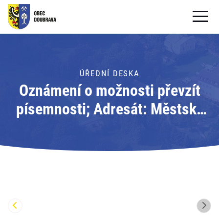
OBECNÍ ÚŘAD
OBEC
ÚŘEDNÍ DESKA
Oznámení o možnosti převzít
PRO OBČANY
písemnosti; Adresát: Městský
Formuláře ke stažení
úřad Orlová
SAMOSPRÁVA
PRO TURISTY