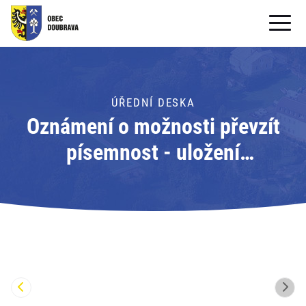
OBECNÍ ÚŘAD
OBEC
ÚŘEDNÍ DESKA
Oznámení o možnosti převzít
PRO OBČANY
písemnost - uložení
Formuláře ke stažení
písemnosti; Adresát: Obecní
SAMOSPRÁVA
úřad Doubrava
PRO TURISTY