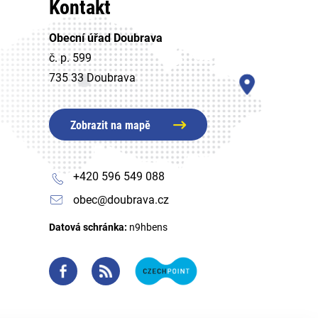
Kontakt
Obecní úřad Doubrava
č. p. 599
735 33 Doubrava
Zobrazit na mapě
+420 596 549 088
obec@doubrava.cz
Datová schránka:
n9hbens