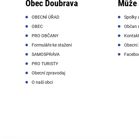
Obec Doubrava
Může 
OBECNÍ ÚŘAD
Spolky 
OBEC
Občan s
PRO OBČANY
Kontak
Formuláře ke stažení
Obecní 
SAMOSPRÁVA
Facebo
PRO TURISTY
Obecní zpravodaj
O naší obci