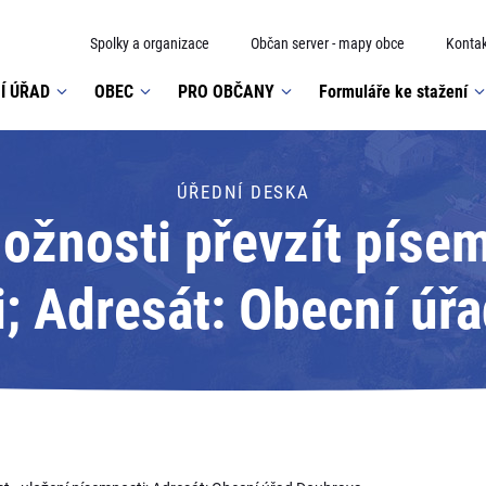
Spolky a organizace
Občan server - mapy obce
Kontak
Í ÚŘAD
OBEC
PRO OBČANY
Formuláře ke stažení
ÚŘEDNÍ DESKA
žnosti převzít písem
; Adresát: Obecní úř