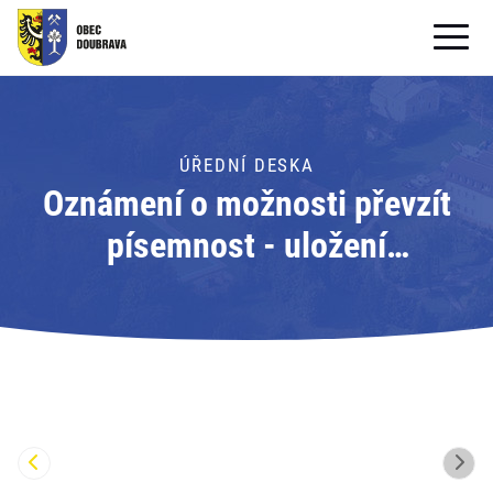
OBECNÍ ÚŘAD
OBEC
ÚŘEDNÍ DESKA
Oznámení o možnosti převzít
PRO OBČANY
písemnost - uložení
Formuláře ke stažení
písemnosti; Adresát: Obecní
SAMOSPRÁVA
úřad Doubrava
PRO TURISTY