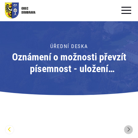
OBECNÍ ÚŘAD
OBEC
ÚŘEDNÍ DESKA
Oznámení o možnosti převzít
PRO OBČANY
písemnost - uložení
Formuláře ke stažení
písemnosti; Adresát: Obecní
SAMOSPRÁVA
úřad Doubrava
PRO TURISTY