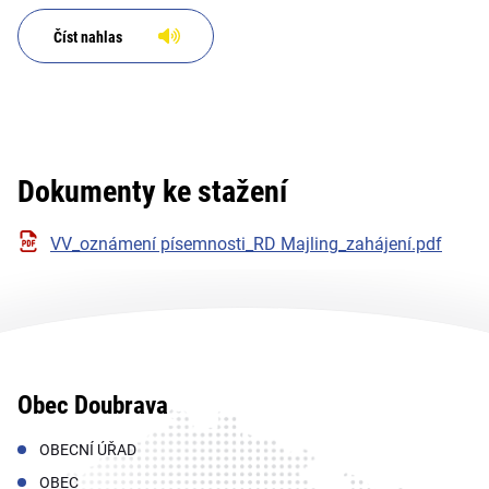
Číst nahlas
Dokumenty ke stažení
VV_oznámení písemnosti_RD Majling_zahájení.pdf
Obec Doubrava
OBECNÍ ÚŘAD
OBEC