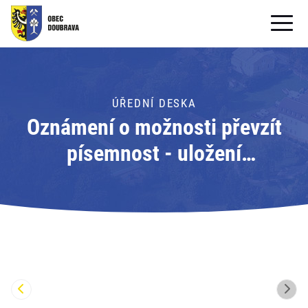
OBECNÍ ÚŘAD
OBEC
ÚŘEDNÍ DESKA
Oznámení o možnosti převzít
PRO OBČANY
písemnost - uložení
Formuláře ke stažení
písemnosti; Adresát: Obecní
SAMOSPRÁVA
úřad Doubrava
PRO TURISTY