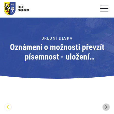
OBECNÍ ÚŘAD
OBEC
ÚŘEDNÍ DESKA
Oznámení o možnosti převzít
PRO OBČANY
písemnost - uložení
Formuláře ke stažení
písemnosti; Adresát: Obecní
SAMOSPRÁVA
úřad Doubrava
PRO TURISTY