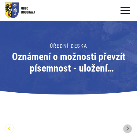
OBECNÍ ÚŘAD
OBEC
ÚŘEDNÍ DESKA
Oznámení o možnosti převzít
PRO OBČANY
písemnost - uložení
Formuláře ke stažení
písemnosti; Adresát: Obecní
SAMOSPRÁVA
úřad Doubrava
PRO TURISTY