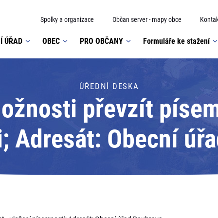
Spolky a organizace
Občan server - mapy obce
Kontak
Í ÚŘAD
OBEC
PRO OBČANY
Formuláře ke stažení
ÚŘEDNÍ DESKA
žnosti převzít písem
; Adresát: Obecní úř