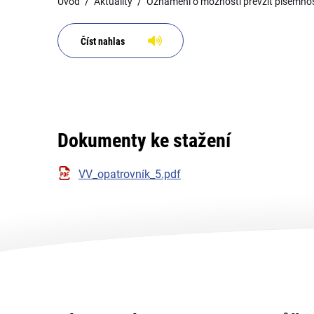
Úvod
Aktuality
Oznámení o možnosti převzít písemnost
Číst nahlas
Dokumenty ke stažení
VV_opatrovník_5.pdf