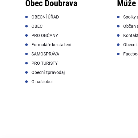
Obec Doubrava
Může 
OBECNÍ ÚŘAD
Spolky 
OBEC
Občan s
PRO OBČANY
Kontak
Formuláře ke stažení
Obecní 
SAMOSPRÁVA
Facebo
PRO TURISTY
Obecní zpravodaj
O naší obci