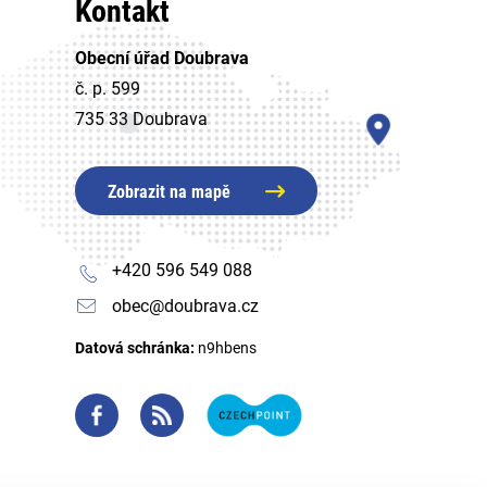
Kontakt
Obecní úřad Doubrava
č. p. 599
735 33 Doubrava
Zobrazit na mapě
+420 596 549 088
obec@doubrava.cz
Datová schránka:
n9hbens