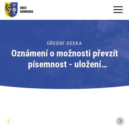
OBECNÍ ÚŘAD
OBEC
ÚŘEDNÍ DESKA
Oznámení o možnosti převzít
PRO OBČANY
písemnost - uložení
Formuláře ke stažení
písemnosti; Adresát: Obecní
SAMOSPRÁVA
úřad Doubrava
PRO TURISTY