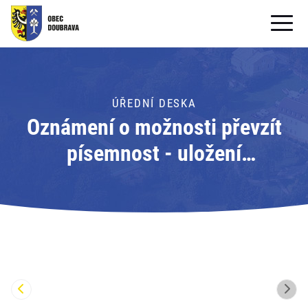
OBECNÍ ÚŘAD
OBEC
ÚŘEDNÍ DESKA
Oznámení o možnosti převzít
PRO OBČANY
písemnost - uložení
Formuláře ke stažení
písemnosti; Adresát: Obecní
SAMOSPRÁVA
úřad Doubrava
PRO TURISTY