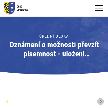
OBECNÍ ÚŘAD
OBEC
ÚŘEDNÍ DESKA
Oznámení o možnosti převzít
PRO OBČANY
písemnost - uložení
Formuláře ke stažení
písemnosti; Adresát: Obecní
SAMOSPRÁVA
úřad Doubrava
PRO TURISTY