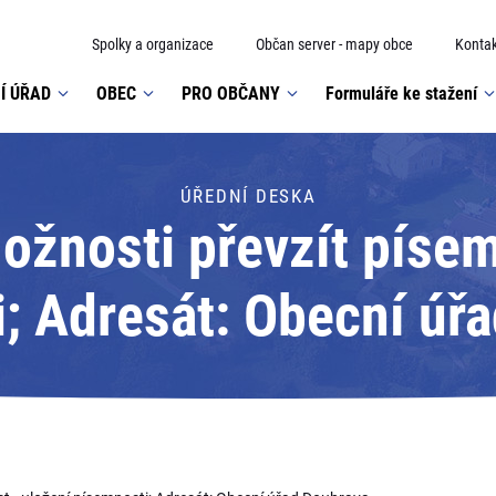
Spolky a organizace
Občan server - mapy obce
Kontak
Í ÚŘAD
OBEC
PRO OBČANY
Formuláře ke stažení
ÚŘEDNÍ DESKA
žnosti převzít písem
; Adresát: Obecní úř