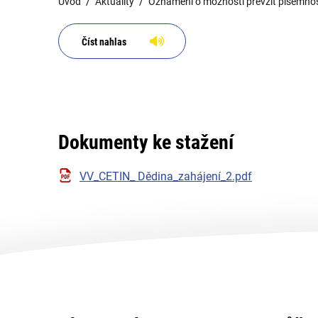
Úvod
Aktuality
Oznámení o možnosti převzít písemnost
Číst nahlas
Dokumenty ke stažení
VV_CETIN_ Dědina_zahájení_2.pdf