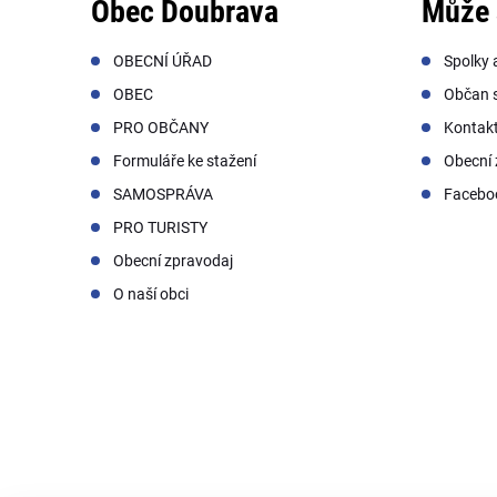
Obec Doubrava
Může 
OBECNÍ ÚŘAD
Spolky 
OBEC
Občan s
PRO OBČANY
Kontak
Formuláře ke stažení
Obecní 
SAMOSPRÁVA
Facebo
PRO TURISTY
Obecní zpravodaj
O naší obci