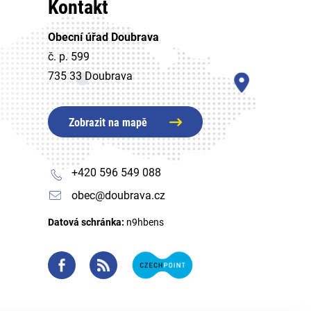
Kontakt
Obecní úřad Doubrava
č. p. 599
735 33 Doubrava
Zobrazit na mapě
+420 596 549 088
obec@doubrava.cz
Datová schránka:
n9hbens