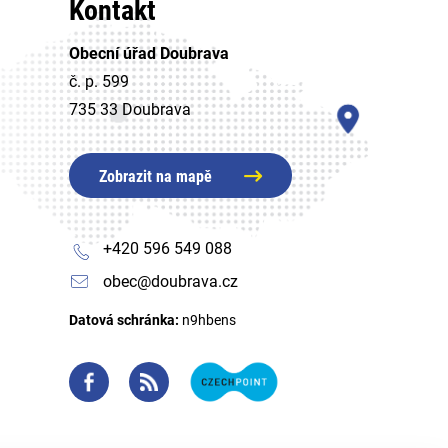
Kontakt
Obecní úřad Doubrava
č. p. 599
735 33 Doubrava
Zobrazit na mapě
+420 596 549 088
obec@doubrava.cz
Datová schránka:
n9hbens