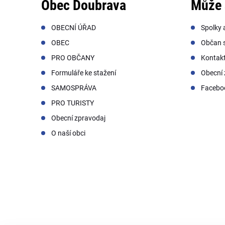
Obec Doubrava
Může 
OBECNÍ ÚŘAD
Spolky 
OBEC
Občan s
PRO OBČANY
Kontak
Formuláře ke stažení
Obecní 
SAMOSPRÁVA
Facebo
PRO TURISTY
Obecní zpravodaj
O naší obci