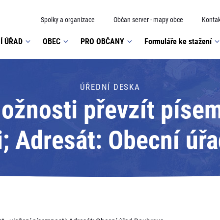
Spolky a organizace
Občan server - mapy obce
Kontak
Í ÚŘAD
OBEC
PRO OBČANY
Formuláře ke stažení
ÚŘEDNÍ DESKA
žnosti převzít písem
; Adresát: Obecní úř