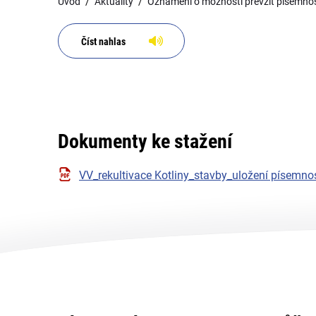
Úvod
Aktuality
Oznámení o možnosti převzít písemnost
Číst nahlas
Dokumenty ke stažení
VV_rekultivace Kotliny_stavby_uložení písemnos