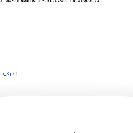
 - uložení písemnosti; Adresát: Obecní úřad Doubrava
ti_3.pdf