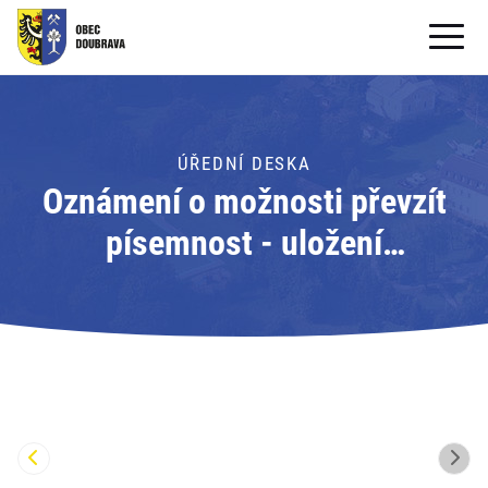
OBECNÍ ÚŘAD
OBEC
ÚŘEDNÍ DESKA
Oznámení o možnosti převzít
PRO OBČANY
písemnost - uložení
Formuláře ke stažení
písemnosti; Adresát: Obecní
SAMOSPRÁVA
úřad Doubrava
PRO TURISTY