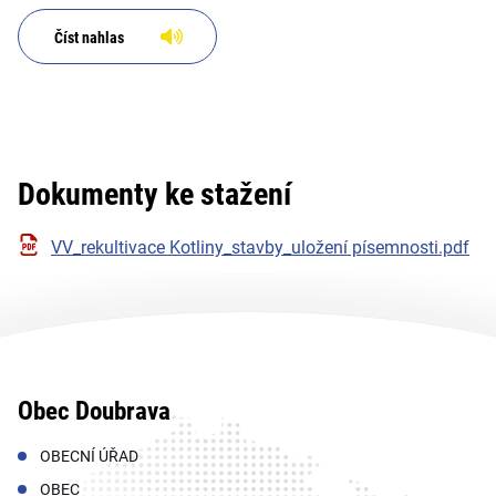
Číst nahlas
Dokumenty ke stažení
VV_rekultivace Kotliny_stavby_uložení písemnosti.pdf
Obec Doubrava
OBECNÍ ÚŘAD
OBEC