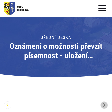
OBECNÍ ÚŘAD
OBEC
ÚŘEDNÍ DESKA
Oznámení o možnosti převzít
PRO OBČANY
písemnost - uložení
Formuláře ke stažení
písemnosti; Adresát: Obecní
SAMOSPRÁVA
úřad Doubrava
PRO TURISTY