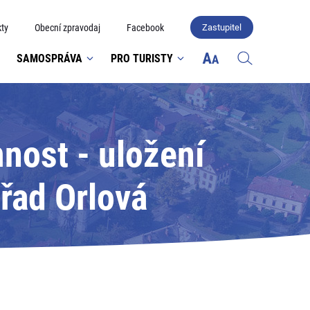
ty
Obecní zpravodaj
Facebook
Zastupitel
SAMOSPRÁVA
PRO TURISTY
nost - uložení
řad Orlová