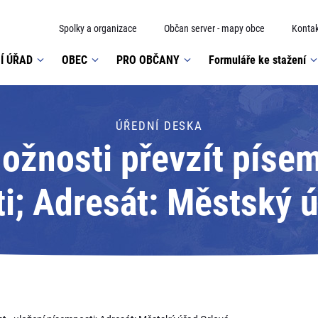
Spolky a organizace
Občan server - mapy obce
Kontak
Í ÚŘAD
OBEC
PRO OBČANY
Formuláře ke stažení
ÚŘEDNÍ DESKA
žnosti převzít písem
i; Adresát: Městský ú