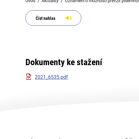
Úvod
Aktuality
Oznámení o možnosti převzít písemnost
Číst nahlas
Dokumenty ke stažení
2021_6535.pdf