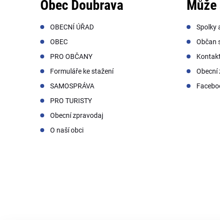
Obec Doubrava
Může 
OBECNÍ ÚŘAD
Spolky 
OBEC
Občan s
PRO OBČANY
Kontak
Formuláře ke stažení
Obecní 
SAMOSPRÁVA
Facebo
PRO TURISTY
Obecní zpravodaj
O naší obci