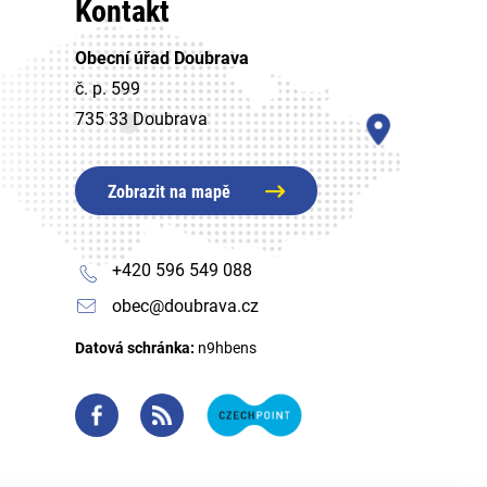
Kontakt
Obecní úřad Doubrava
č. p. 599
735 33 Doubrava
Zobrazit na mapě
+420 596 549 088
obec@doubrava.cz
Datová schránka:
n9hbens