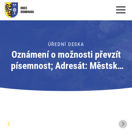
OBECNÍ ÚŘAD
OBEC
ÚŘEDNÍ DESKA
Oznámení o možnosti převzít
PRO OBČANY
písemnost; Adresát: Městský
Formuláře ke stažení
úřad Orlová
SAMOSPRÁVA
PRO TURISTY