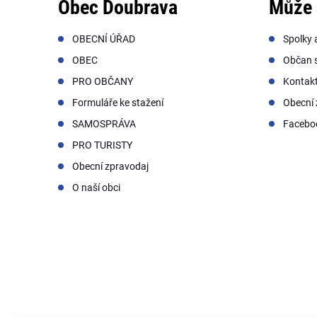
Obec Doubrava
Může 
OBECNÍ ÚŘAD
Spolky 
OBEC
Občan s
PRO OBČANY
Kontak
Formuláře ke stažení
Obecní 
SAMOSPRÁVA
Facebo
PRO TURISTY
Obecní zpravodaj
O naší obci