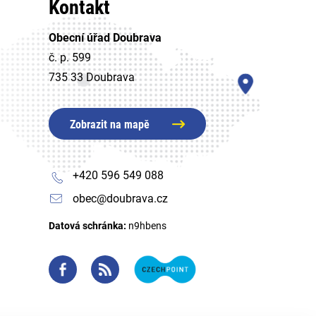
Kontakt
Obecní úřad Doubrava
č. p. 599
735 33 Doubrava
Zobrazit na mapě
+420 596 549 088
obec@doubrava.cz
Datová schránka:
n9hbens