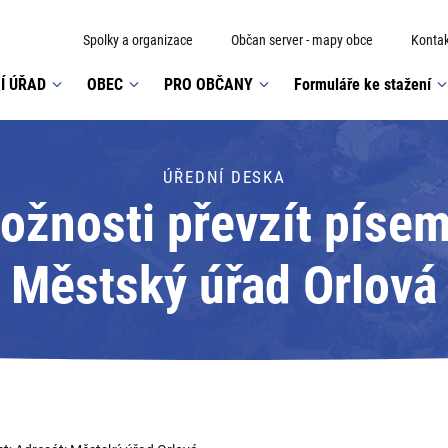
Spolky a organizace
Občan server - mapy obce
Kontak
Í ÚŘAD
OBEC
PRO OBČANY
Formuláře ke stažení
ÚŘEDNÍ DESKA
žnosti převzít písem
Městský úřad Orlová