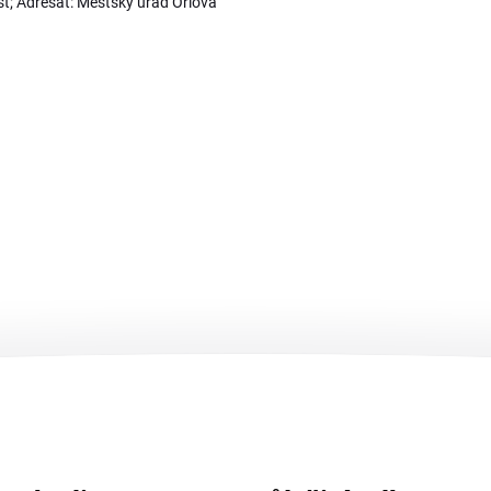
t; Adresát: Městský úřad Orlová