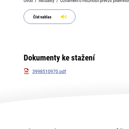
Úvod
Aktuality
Oznámení o možnosti převzít písemnos
Číst nahlas
Dokumenty ke stažení
3998510970.pdf