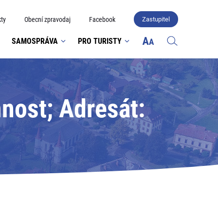
ty
Obecní zpravodaj
Facebook
Zastupitel
SAMOSPRÁVA
PRO TURISTY
nost; Adresát: